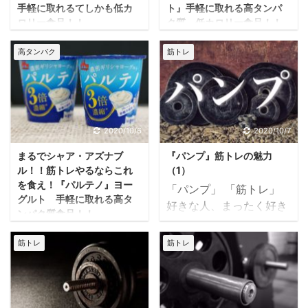
手軽に取れるてしかも低カ
ト』手軽に取れる高タンパ
ロリー食品！！
ク質、低カロリー食品！！
ダノンのギリシャヨー
明治の濃密ギリシャヨー
高タンパク
筋トレ
グルト、『オイコス』プ
グルト、『ザ・グリー
レーン・砂糖不使用 タン
ク・ヨーグルト』 タンパ
パク質は筋トレやトレー
ク質はトレーニーにとっ
ニングをする方には重要
て重要な栄養素です。 筋
な栄養素です。 筋力向
力向上、筋肥大、筋肉を
2020/10/6
2020/10/7
上、筋肥大、筋肉をバル
バルクアップするにはタ
まるでシャア・アズナブ
『パンプ』筋トレの魅力
クアップするにはタンパ
ンパク質が大切です。 ど
ル！！筋トレやるならこれ
（1）
ク質の摂取が必要です。
のくらい取れば良いの
を食え！『パルテノ』ヨー
「パンプ」 「筋トレ」
では一日にどのくらい摂
か？ 体重1kgあたりに必
グルト 手軽に取れる高タ
好きな人、まったく好き
取すれば良いのか？ 体重
要なタンパク質量は1.5～
ンパク質食品！！
ではない人といます。 私
1kgあたりに必要なタン
2グラムの摂取が必要と
森永乳業の濃密ギリシャ
は週に何日か必ずトレー
パク質量は1.5～2グラム
もいわれます。 3食の食
筋トレ
筋トレ
ヨーグルト、『パルテ
ニングします。 ですの
の摂取が必要といわれて
事からだけでなく、プロ
ノ』 トレーニーにとって
で、かなり好きな人にな
います。 3食の食事から
テインドリンクなどの補
タンパク質は重要な栄養
ります。 筋トレの魅力と
補うだけでなく、プロテ
助食品を活用する方も多
素。 筋肉を維持向上し、
は何か考えてみました。
インドリンクなどの補助
いかと思います。 私も3