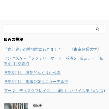
に背中を鍛えるトレーニ
が、次の日の体のリアク
にはないものを感じてい
こだわりもあり、熱く会
ングだと思います。 好き
ションは、 良いトレーニ
ました。 やりきる事の快
話も弾みます。 私の胸ト
な種目ではありますが、
ングができたかできなか
感を覚えたのも足トレで
レを振り返ってみまし
現在はやってません。 以
ったかのある目安にして
す。 自分の限界を常に高
た。 ★私の胸トレメニ
前は背中のトレーニング
います。 ですが、肩のト
いところにキープしてく
ューです。 私の胸トレメ
の日に取り入れていまし
レーニングでは、今まで
れるのも足トレなような
ニューはざっとこんな感
たが、 殿筋又はその辺り
筋肉痛になったことがあ
気がします。 トレーニン
最近の投稿
じです。 ・ベンチプレ
を痛めてしまいやってい
りません。 もちろん初め
グはどれもきついです
ス 4、5セッ ...
ません。 やっている時は
てジムなどでトレーニン
『食と農』の博物館に行きました！ 《東京農業大学》
が、足トレ ...
5セット～7セットほどや
グしたときはいろんなと
サンクスから『ファミリーマート 弦巻5丁目店』へ 弦
っていましたが、非常に
ころが筋肉痛になります
巻4丁目交差点
きついトレーニング種目
が、 ある程度経験を重ね
だと思います。 現在43
て部位ごとに鍛えてるよ
弦巻3丁目 弦巻どんぐり山公園
歳の私はデッドリフトの
うになってからは肩のト
弦巻5丁目 馬事公苑リニューアル中
次の日の疲労がとても強
レーニングをしてもなか
かったです。 階段もやや
なか リアクションがあり
プーマ ディスクブレイズ 着用したサイズ感 (メンズ)
辛く、立っているのもし
ませんでした。 もちろん
んどい時がありました。
基本的なトレーニングの
自分だけかと思いました
街散歩
ボリュームが無かったの