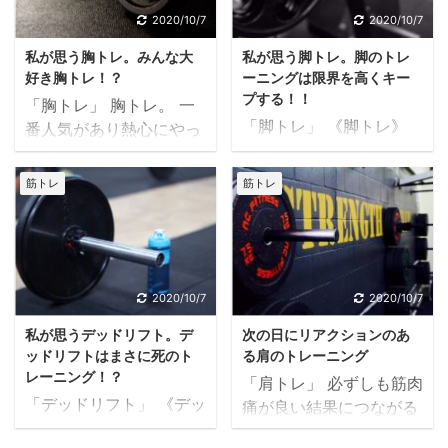
バルクアップするにはタ
当初は有酸素運動が中心
食品を活用し、１日のタ
食の食事からでは必要な
2020/10/7
2020/10/7
ンパク質が必要です。 ど
筋トレを始めたきっかけ
ンパク質量を満たす方も
タンパク質を摂取できま
私が思う胸トレ。みんな大
私が思う脚トレ。脚のトレ
の程度必要か。 体重1kg
は痩せていたので肉付き
多いかと思います。 私も
せんので、プロテインド
好き胸トレ！？
ーニングは限界を高くキー
あたり必要なタンパク質
を良くしたいと思い、 ジ
3食の食事からでは必要
リンクを飲んでいます。
プする！！
「胸トレ」 胸トレ。 一
量は1.5～2グラムともい
ムに行き始めました。 で
なタンパク質を摂取で ...
プロテインはプロテイン
「脚トレ」 《脚トレ》
番人気があり熱心にやっ
われています。 3食の食
すが、私がジムに通い始
で取るので ...
辛いですね。 足トレをし
ている人が多い部位では
事からでは難しく、プロ
めた時は筋トレよりも水
っかりやっていこうと思
ないでしょうか。 特にベ
テインドリンクなどを飲
筋トレ
筋トレ
泳やスタジオでのボクサ
ったのは、私が通うジム
ンチプレスなどは器具の
む人も多いと思われま
サイズや エアロビクスに
のインストラクターに40
使用に「待ち」ができて
す。 私も3食の食事から
夢中でした。 筋トレもや
歳過ぎになると 足腰が弱
いるジムも多くあるので
では難しく、プロテイン
っていましたが、ほぼマ
くなるからやった方がい
はないでしょか。 私も部
ドリンクを飲んでいま
シン中心で種目もセット
いですよと言われたのが
位の中では一番やりやす
す。 プロテインはプロテ
2020/10/7
2020/10/7
数も少なかったと思いま
きっかけです。 今はやる
い種目が多い部位です。
インで取るのですが、 な
す。 今から思い返すとあ
私が思うデッドリフト。デ
次の日にリアクションのあ
気になりますが、やり始
パンプもしやすく感じや
るべく食品から取った方
まり筋 ...
ッドリフトはまさに死のト
る肩のトレーニング
めた頃はなかなか好きに
すいですし、覚えやすい
が他の栄養も取れるので
レーニング！？
「肩トレ」 必ずしも筋肉
なれませんでした。 です
種目も多いと思います。
いいのではないかと思っ
「デッドリフト」 《デッ
痛が良い結果につながる
が、当初からやり終えた
ベンチプレスは多くの人
ています。 ...
ドリフト》体の裏側や主
わけではないでしょう
後の心地良さは他の種目
がやっておりそれぞれに