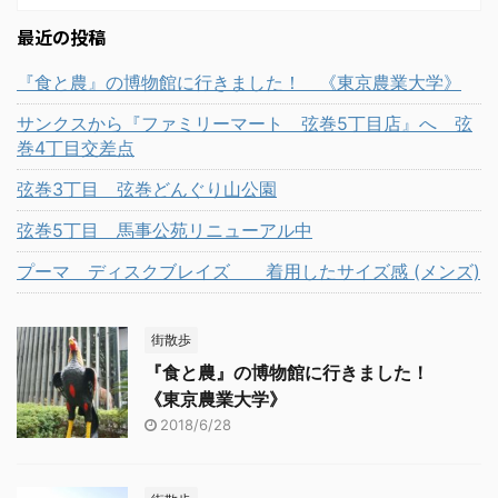
ちゃんぽんが人気です。
ミスがなく良いかもしれ
合でしたから今回 ...
名前の通り本当に野菜が
最近の投稿
ません。 さあ、座席に行
これでもかと入ってい
って待ちましょう。 麺は
て、サラダラーメンのよ
『食と農』の博物館に行きました！ 《東京農業大学》
太麺、魚介がきいたあっ
うな感じです。 その野菜
さりとコクがあるスープ
サンクスから『ファミリーマート 弦巻5丁目店』へ 弦
たっぷりちゃんぽんを目
が旨い！！ このスープ、
巻4丁目交差点
当てに駒沢大学店に足を
私には丁度良いです。 他
運んだのですが、 メニュ
弦巻3丁目 弦巻どんぐり山公園
のつけ麺ですとドロッと
ーを見ていたらもっと美
したスープもある中、舎
弦巻5丁目 馬事公苑リニューアル中
味しそうなものがあるで
鈴さんのは程よいとろみ
はないですか。 それが、
プーマ ディスクブレイズ 着用したサイズ感 (メンズ)
です。 ズズズとすすれ
『牛・がっつりまぜめ
ば、しっかりス ...
ん』です！！ 《リンガー
街散歩
ハット 長崎ち ...
『食と農』の博物館に行きました！
《東京農業大学》
2018/6/28