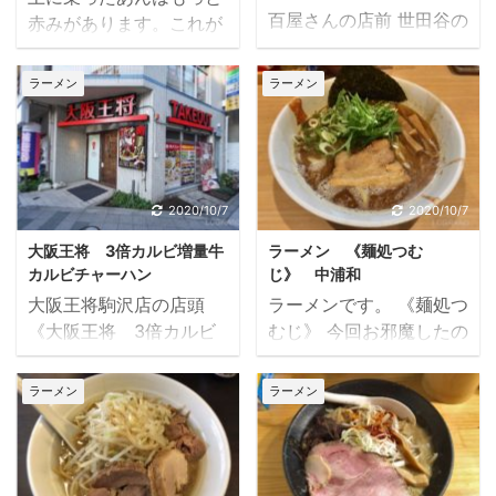
百屋さんの店前 世田谷の
赤みがあります。これが
用賀にある横浜家系のラ
『スタミナラーメン』
ーメン屋さん、《百屋》
《娘娘》 今回お邪魔した
ラーメン
ラーメン
さん。 駅からも近く、他
のは、駅からはやや距離
の飲食店も多々ある商店
がありますが、 埼京線の
街にあります。 お店の看
中浦和駅にあります《娘
板は独特の字体やメニュ
娘》（にゃんにゃん）。
ーを飾った店頭などでけ
周辺には何があるという
2020/10/7
2020/10/7
っこう目を引きます。 本
わけではありませんが、
大阪王将 3倍カルビ増量牛
ラーメン 《麺処つむ
日はガッツリしたものが
とても美味しいラーメン
カルビチャーハン
じ》 中浦和
食べたいと思い用賀の百
屋があります。 実は別の
大阪王将駒沢店の店頭
ラーメンです。 《麺処つ
屋さんに足を運びまし
店舗で20年以上前に食べ
《大阪王将 3倍カルビ
むじ》 今回お邪魔したの
た。 《百屋》 東京都世
ていたラーメンを噂を聞
増量牛カルビチャーハ
は、さいたまの中浦和駅
田谷区用賀4-3-7 西村ビ
きつけ20年ぶりに食べに
ン》 駒沢の交差点にある
の近くにある《麺処つむ
ル1F お店に入って注文し
ラーメン
ラーメン
行ってきました。 《娘
世田谷区唯一の《大阪王
じ》。 中浦和と聞くと特
ましょう。 カウンターに
娘》 埼玉県さいたま市桜
将》の駒沢店。 駒澤大学
に何もなく、思い出すの
ある調味料 食券は券売機
区西堀２丁目２１−３ 20
や駒沢公園も近くにあ
はボーリング場くらいで
で購入。 注文はあらかじ
年以上ぶりの『スタミナ
り、利用者は多いのでは
すが、 探せばあるもので