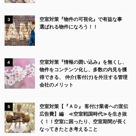
空室対策『物件の可視化』で有益な事
3
選ばれる物件になろう！！
空室対策『情報の囲い込み』を無くし、
4
物件をコンテンツ化し、多数の内見を獲
得できる、 仲介(客付け)を外注する管理
会社のメリット
空室対策【『ＡＤ』 客付け業者への宣伝
5
広告費】編 ≪空室戦国時代≫を生き抜
く！！空室に困ったり、空室期間が長く
なってきたとき考えること