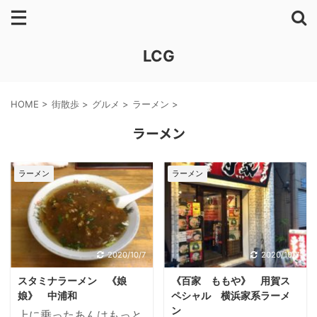
LCG
HOME
>
街散歩
>
グルメ
>
ラーメン
>
ラーメン
ラーメン
ラーメン
2020/10/7
2020/10/7
スタミナラーメン 《娘
《百家 ももや》 用賀ス
娘》 中浦和
ペシャル 横浜家系ラーメ
ン
上に乗ったあんはもっと