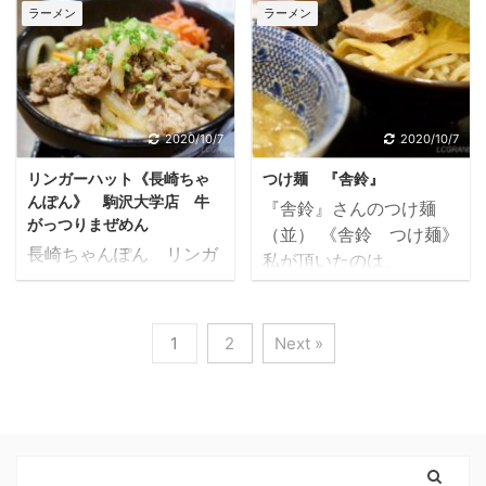
将 駒沢店》 世田谷区唯
駒沢公園に続く駒沢の交
ラーメン
ラーメン
日はお昼の開店時間ぎり
列！？ お店に入ったとき
一の大阪王将、駒沢店。
差点角にあります。 餃子
ぎりの14：30手前にくら
は満卓でしたが、食券を
いつもお世話になってお
で有名な大阪王将です
いにお店に入りました。
買い終わるころ丁度席が
ります。 行くのが楽しみ
が、ふわとろ天津炒飯と
券売機で食券を買いま
空きスグに座ることがで
です。 今回は贅沢な新メ
唐揚げを注文しました。
す。 メニューはラーメン
きました。 ですが、私が
ニュー『サーロインステ
《大阪王将 駒沢店》
2020/10/7
2020/10/7
のみ。 その他は麺と肉の
座った後はスグに別のお
ーキ炒飯』を試してみま
東京都世田谷区駒沢2-
調整と青森ニンニ ...
客さんが来店し、待 ...
リンガーハット《長崎ちゃ
つけ麺 『舎鈴』
した。 《大阪王将 駒
17-9 ふわとろ天津炒飯
んぽん》 駒沢大学店 牛
『舎鈴』さんのつけ麺
沢店》 東京都世田谷区駒
大阪王将のふわとろ天津
がっつりまぜめん
（並） 《舎鈴 つけ麺》
沢2-17-9 新メニュー
炒飯 来ました。 まん丸
長崎ちゃんぽん リンガ
私が頂いたのは、
サーロインステーキ炒飯
の卵にとろ～りとしたあ
ーハットの店頭 《リンガ
(並)630円のつけ麺で
肉撃と題した「サーロイ
んが食欲をそそります。
ーハット 長崎ちゃんぽ
す。 まず、食券機で食券
ンステーキ炒飯」のメニ
レンゲで食べるのです
ん 駒沢大学店》 世田谷
を買うのですが、このや
ュー ・「肉撃」 ・「大
1
2
Next »
が、卵を割る感触がなん
区唯一のリンガーハット
り方も随分増えました。
阪王将史上最強炒
とも言えません。 その時
です。 駒沢公園に続く、
お店側も管理がやりやす
飯！！！」 などなどうた
からしてふわとろです。
駒沢の交差点にありま
いのでしょう。 買う側も
い文句が並んだメニュー
ふわとろ天津炒飯の断面
す。 リンガーハットとい
注文したのは良いが財布
です。 やわらか牛カルビ
卵って不思議ですね。 調
えば現在は野菜たっぷり
にお金がなかったなどの
炒飯もなかなかの出来具
理の仕方で ...