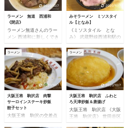
めネットでみて「用賀ス
ラーメン』 店内に入ると
ないでしょうか。 ちなみ
すね、立派なラーメン屋
2020/10/7
2020/10/7
ペシャル」と決めていま
まず目に入るのは座敷の
にスーパーの「西友」も
さんがありました。 ノー
した。 のり6枚 チャーシ
スペース。 ラーメン屋に
ラーメン 無道 西浦和
みそラーメン ミソスタイ
近くにあります。 さて、
マークだったエリアに早
ュー3枚 味玉1個 ...
は珍 ...
《閉店》
ル【となみ】
大阪王将はよく利用させ
速行ってみました。 《麺
ラーメン無道さんのラー
《ミソスタイル とな
て頂いており、 以前牛も
処つむじ》 埼玉県さいた
メン 西浦和に新しくでき
み》 武蔵野線西浦和駅の
カルビチャーハンは食べ
ま市南区鹿手袋1-3-18 メ
たラーメン屋さん。 《ラ
みそラーメン専門店、
ていたのですが、 今回は
ゾンド中浦和1階 満卓の
ーメン 無道》さん。 二
《となみ》さん。 メニュ
ラーメン
ラーメン
カルビを3倍に増量した
カウンター席 店内は広く
郎系のラーメンですが、
ーはみそのラーメンとつ
牛カルビチャーハンをい
てラーメン屋というより
私はそんなに二郎系のラ
け麺のみ。 あとは麺の量
ってみようと思います。
定食屋さんのような雰囲
ーメンを食べたことはあ
とトッピングだけで、ま
お値段は１，５５０
気。 注文は口頭ではなく
りません。 記憶では1回
さにみそラーメンの専門
円！！ では、早速行って
食券機から購入。 席につ
きりです。 さてお味はど
店です。 うわさを聞きつ
2020/10/7
2020/10/7
みましょう。 肉撃のチャ
き券を渡します。 この日
んなものでしょうか。 う
け食べてきました。
ーハン カルビ10倍もあ
はカウンター席は ...
大阪王将 駒沢店 肉撃
大阪王将 駒沢店 ふわと
わさを聞きつけ早速行っ
《ミソスタイル とな
る！？ 肉撃と ...
サーロインステーキ炒飯
ろ天津炒飯＆唐揚げ
てきました。 《ラーメ
み》 埼玉県さいたま市桜
餃子セット
大阪王将 駒沢店 《大阪
ン 無道》 埼玉県さいた
区田島5-22-26 武蔵野線
大阪王将 駒沢の交差点
王将 駒沢店》 世田谷区
ま市桜区田島2-17-10 ス
西浦和駅から歩いて1分
にあります。 《大阪王
で唯一の大阪王将です。
トイックなメニュー この
ほど 西浦和でまさかの行