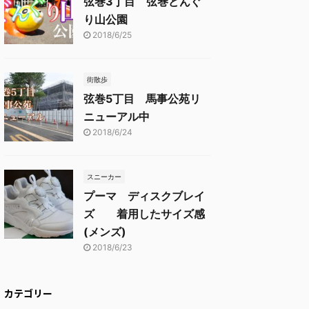
弦巻3丁目 弦巻どんぐ
り山公園
2018/6/25
街散歩
弦巻5丁目 馬事公苑リ
ニューアル中
2018/6/24
スニーカー
プーマ ディスクブレイ
ズ 着用したサイズ感
(メンズ)
2018/6/23
カテゴリー