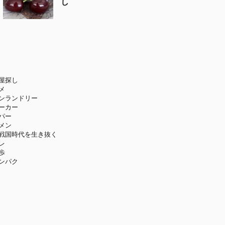
し
ー
屋探し
メ
ンランドリー
ーカー
パー
メン
戦国時代を生き抜く
レ
歩
ンパク