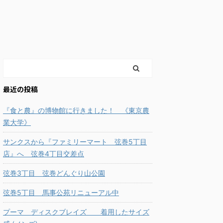
最近の投稿
『食と農』の博物館に行きました！ 《東京農
業大学》
サンクスから『ファミリーマート 弦巻5丁目
店』へ 弦巻4丁目交差点
弦巻3丁目 弦巻どんぐり山公園
弦巻5丁目 馬事公苑リニューアル中
プーマ ディスクブレイズ 着用したサイズ