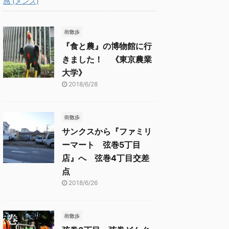
感 (メンズ)
街散歩
『食と農』の博物館に行
きました！ 《東京農業
大学》
2018/6/28
街散歩
サンクスから『ファミリ
ーマート 弦巻5丁目
店』へ 弦巻4丁目交差
点
2018/6/26
街散歩