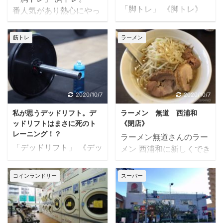
「脚トレ」 《脚トレ》
番人気があり熱心にやっ
辛いですね。 足トレをし
ている人が多い部位では
っかりやっていこうと思
ないでしょうか。 特にベ
筋トレ
ラーメン
ったのは、私が通うジム
ンチプレスなどは器具の
のインストラクターに40
使用に「待ち」ができて
歳過ぎになると 足腰が弱
いるジムも多くあるので
くなるからやった方がい
はないでしょか。 私も部
いですよと言われたのが
位の中では一番やりやす
2020/10/7
2020/10/7
きっかけです。 今はやる
い種目が多い部位です。
私が思うデッドリフト。デ
ラーメン 無道 西浦和
気になりますが、やり始
パンプもしやすく感じや
ッドリフトはまさに死のト
《閉店》
めた頃はなかなか好きに
すいですし、覚えやすい
レーニング！？
ラーメン無道さんのラー
なれませんでした。 です
種目も多いと思います。
「デッドリフト」 《デッ
メン 西浦和に新しくでき
が、当初からやり終えた
ベンチプレスは多くの人
ドリフト》体の裏側や主
たラーメン屋さん。 《ラ
後の心地良さは他の種目
がやっておりそれぞれに
に背中を鍛えるトレーニ
ーメン 無道》さん。 二
にはないものを感じてい
コインランドリー
スーパー
こだわりもあり、熱く会
ングだと思います。 好き
郎系のラーメンですが、
ました。 やりきる事の快
話も弾みます。 私の胸ト
な種目ではありますが、
私はそんなに二郎系のラ
感を覚えたのも足トレで
レを振り返ってみまし
現在はやってません。 以
ーメンを食べたことはあ
す。 自分の限界を常に高
た。 ★私の胸トレメニ
前は背中のトレーニング
りません。 記憶では1回