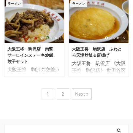
が、次の日の体のリアク
《となみ》さん。 メニュ
トアも近くに欲しいです
ラーメン
ラーメン
で手に入る『焼きい
ションは、 良いトレーニ
ーはみそのラーメンとつ
が、コインランドリーも
も』。 季節柄ここピーコ
ングができたかできなか
け麺のみ。 あとは麺の量
あるとやっぱり便利で
ックでも販売していまし
ったかのある目安にして
とトッピングだけで、ま
す。 天気が悪い日が続い
た。 機械で保温されてい
います。 ですが、肩のト
さにみそラーメンの専門
た時は重宝しますね。 今
る姿、そして臭いにつら
レーニングでは、今まで
店です。 うわさを聞きつ
2020/10/7
2020/10/7
回はココ上馬交差点にあ
れ選びました。 ちょっと
筋肉痛になったことがあ
け食べてきました。
る《クリンクリンオオ
温めが足りない感じ ...
大阪王将 駒沢店 肉撃
大阪王将 駒沢店 ふわと
りません。 もちろん初め
《ミソスタイル とな
バ》さんに行ってきまし
サーロインステーキ炒飯
ろ天津炒飯＆唐揚げ
てジムなどでトレーニン
み》 埼玉県さいたま市桜
た。 ★他のコ ...
餃子セット
大阪王将 駒沢店 《大阪
グしたときはいろんなと
区田島5-22-26 武蔵野線
大阪王将 駒沢の交差点
王将 駒沢店》 世田谷区
ころが筋肉痛になります
西浦和駅から歩いて1分
にあります。 《大阪王
で唯一の大阪王将です。
が、 ある程度経験を重ね
ほど 西浦和でまさかの行
将 駒沢店》 世田谷区唯
駒沢公園に続く駒沢の交
て部位ごとに鍛えてるよ
列！？ お店に入ったとき
一の大阪王将、駒沢店。
差点角にあります。 餃子
1
2
Next »
うになってからは肩のト
は満卓でしたが、食券を
いつもお世話になってお
で有名な大阪王将です
レーニングをしてもなか
買い終わるころ丁度席が
ります。 行くのが楽しみ
が、ふわとろ天津炒飯と
なか リアクションがあり
空きスグに座ることがで
です。 今回は贅沢な新メ
唐揚げを注文しました。
ませんでした。 もちろん
きました。 ですが、私が
ニュー『サーロインステ
《大阪王将 駒沢店》
基本的なトレーニングの
座った後はスグに別のお
ーキ炒飯』を試してみま
東京都世田谷区駒沢2-
ボリュームが無かったの
客さんが来店し、待 ...