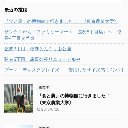
した。 《大阪王将 駒
17-9 ふわとろ天津炒飯
かもしれません ...
沢店》 東京都世田谷区駒
大阪王将のふわとろ天津
最近の投稿
沢2-17-9 新メニュー
炒飯 来ました。 まん丸
サーロインステーキ炒飯
『食と農』の博物館に行きました！ 《東京農業大学》
の卵にとろ～りとしたあ
肉撃と題した「サーロイ
んが食欲をそそります。
サンクスから『ファミリーマート 弦巻5丁目店』へ 弦
ンステーキ炒飯」のメニ
レンゲで食べるのです
巻4丁目交差点
ュー ・「肉撃」 ・「大
が、卵を割る感触がなん
阪王将史上最強炒
弦巻3丁目 弦巻どんぐり山公園
とも言えません。 その時
飯！！！」 などなどうた
からしてふわとろです。
弦巻5丁目 馬事公苑リニューアル中
い文句が並んだメニュー
ふわとろ天津炒飯の断面
です。 やわらか牛カルビ
プーマ ディスクブレイズ 着用したサイズ感 (メンズ)
卵って不思議ですね。 調
炒飯もなかなかの出来具
理の仕方で ...
合でしたから今回 ...
街散歩
『食と農』の博物館に行きました！
《東京農業大学》
2018/6/28