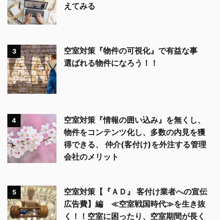
えてみる
空室対策『物件の可視化』で有益な事
3
選ばれる物件になろう！！
空室対策『情報の囲い込み』を無くし、
4
物件をコンテンツ化し、多数の内見を獲
得できる、 仲介(客付け)を外注する管理
会社のメリット
空室対策【『ＡＤ』 客付け業者への宣伝
5
広告費】編 ≪空室戦国時代≫を生き抜
く！！空室に困ったり、空室期間が長く