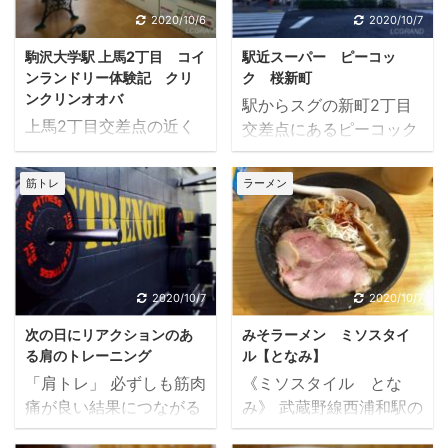
いところにキープしてく
ューです。 私の胸トレメ
の日に取り入れていまし
きりです。 さてお味はど
2020/10/6
2020/10/7
れるのも足トレなような
ニューはざっとこんな感
たが、 殿筋又はその辺り
んなものでしょうか。 う
気がします。 トレーニン
じです。 ・ベンチプレ
駒沢大学駅 上馬2丁目 コイ
駅近スーパー ピーコッ
を痛めてしまいやってい
わさを聞きつけ早速行っ
グはどれもきついです
ス 4、5セッ ...
ンランドリー体験記 クリ
ク 桜新町
ません。 やっている時は
てきました。 《ラーメ
が、足トレ ...
ンクリンオオバ
駅からスグの新町2丁目
5セット～7セットほどや
ン 無道》 埼玉県さいた
上馬2丁目交差点の近く
交差点にあるピーコック
っていましたが、非常に
ま市桜区田島2-17-10 ス
にある大型コインランド
桜新町店。 桜新町のスー
きついトレーニング種目
トイックなメニュー この
リー 世田谷区上馬2丁目
パー《ピーコック 桜新
だと思います。 現在43
筋トレ
ラーメン
日はお昼の開店時間ぎり
にある大型コインランド
町店》。 駅から1分ほど
歳の私はデッドリフトの
ぎりの14：30手前にくら
リー。 三軒茶屋駅と駒沢
の場所にあります。 新町
次の日の疲労がとても強
いにお店に入りました。
大学駅の間の上馬の交差
2丁目交差点のすぐで
かったです。 階段もやや
券売機で食券を買いま
点。 そこのオリジン弁当
す。 営業時間は、9：00
辛く、立っているのもし
す。 メニューはラーメン
に向かって左に少し行っ
～22：50まで。 小腹も
2020/10/7
2020/10/7
んどい時がありました。
のみ。 その他は麺と肉の
たところにあります。 乾
空いたのでピーコックで
自分だけかと思いました
調整と青森ニンニ ...
次の日にリアクションのあ
みそラーメン ミソスタイ
燥機は９台あります。 そ
買い物をしました。 《ピ
がジム仲間の若い20代の
る肩のトレーニング
ル【となみ】
の他大量の衣類や布団類
ーコック 桜新町》 東京
方もデ ...
「肩トレ」 必ずしも筋肉
《ミソスタイル とな
なども洗える大型の洗濯
都世田谷区新町2-37-12
痛が良い結果につながる
み》 武蔵野線西浦和駅の
機もあります。 コンビニ
焼きいも ホクホクの焼き
わけではないでしょう
みそラーメン専門店、
やスーパー、ドラッグス
いも 今やいろんなところ